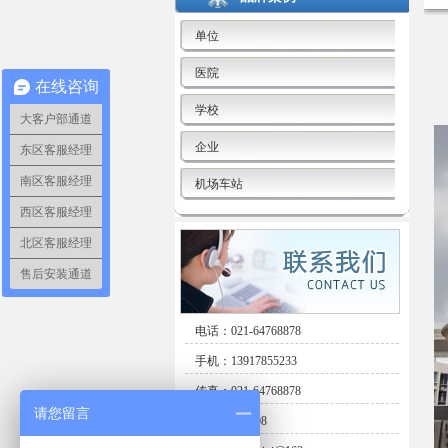
单位
医院
在线咨询
学校
大客户部通道
企业
东区客服经理
南区客服经理
机场车站
西区客服经理
北区客服经理
售后安装通道
电话：021-64768878
手机：13917855233
传真：021-64768878
请您留言
邮编：201108