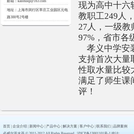
邮箱：kaishuiqi@163.com
现为高中十六轨
地址：上海市闵行区莘庄工业园区元电
教职工249人
路388号2号楼
27人，一级教
97%，省市各
孝义中学安装
支持首次大量
性取水量比较大
满足了师生课
评！
首页
|
企业介绍
|
新闻中心
|
产品中心
|
解决方案
|
客户中心
|
联系我们
|
品牌案例
必威尔开水器 © 2011-2012 All Rights Reserved
沪ICP备13001101号-1
统计: